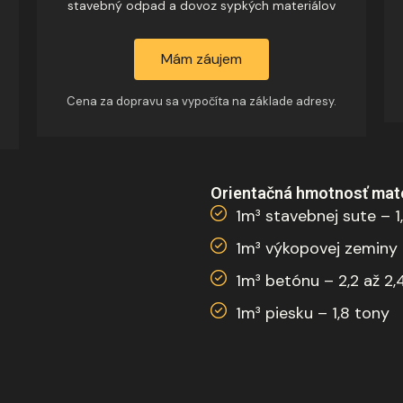
stavebný odpad a dovoz sypkých materiálov
Mám záujem
Cena za dopravu sa vypočíta na základe adresy.
Orientačná hmotnosť mate
1m³ stavebnej sute – 1
1m³ výkopovej zeminy –
1m³ betónu – 2,2 až 2,
1m³ piesku – 1,8 tony