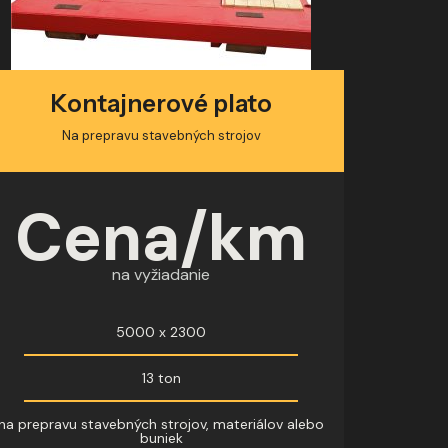
Kontajnerové plato
Na prepravu stavebných strojov
Cena/km
na vyžiadanie
5000 x 2300
13 ton
na prepravu stavebných strojov, materiálov alebo
buniek