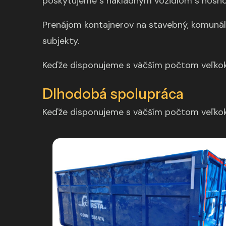
poskytujeme s nákladným vozidlom s nosnos
Prenájom kontajnerov na stavebný, komunál
subjekty.
Keďže disponujeme s väčším počtom veľkok
Dlhodobá spolupráca
Keďže disponujeme s väčším počtom veľkok