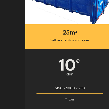
25m³
Veľkokapacitný kontajner
10
€
deň
5150 x 2300 x 2110
11 ton