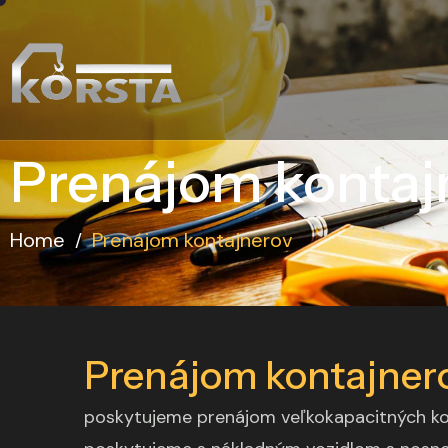
Prenájom kontaj
Home
Prenájom kontajnerov
/
Prenájom kontajner
poskytujeme prenájom veľkokapacitných ko