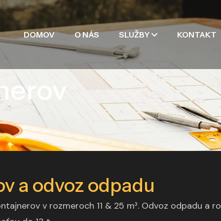
DOMOV
O NÁS
SLUŽBY
KONTAKT
nerov
ov a odvoz odpadu
ntajnerov v rozmeroch 11 & 25 m³. Odvoz odpadu a ro