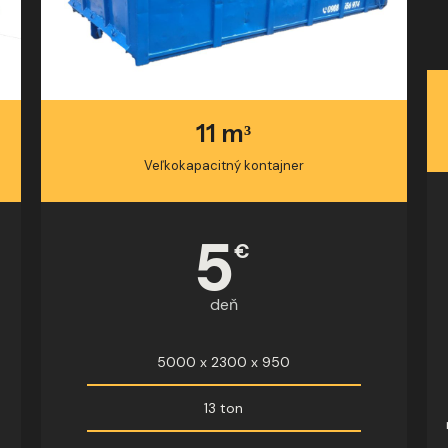
11 m³
Veľkokapacitný kontajner
5
€
deň
5000 x 2300 x 950
13 ton