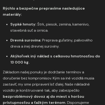
Rýchlo a bezpečne prepravíme nasledujúce
materiály:
Sypké hmoty:
Štrk, piesok, zemina, kamenivo,
stavebná suť a ornica.
Drevná surovina:
Preprava guľatiny, palivového
dreva a inej drevnej suroviny.
Akýkoľvek iný náklad s celkovou hmotnosťou do
13 000 kg.
Základom našej ponuky je dodržanie termínov a
doručenie bez kompromisov. Kým sa iné vozidlá musia
zastaviť, my sme pripravení ísť ďalej. Naše nákladné
vozidlo je konštruované tak, aby zabezpečilo
bezproblémový dovoz aj do miest s horšou
prístupnosťou a ťažkým terénom
. Disponujeme